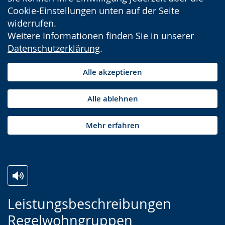
Cookie-Einstellungen unten auf der Seite
widerrufen.
Weitere Informationen finden Sie in unserer
Datenschutzerklärung
.
Alle akzeptieren
Alle ablehnen
Mehr erfahren
Z
A
E
Leistungsbeschreibungen
u
k
i
Regelwohngruppen
r
t
n