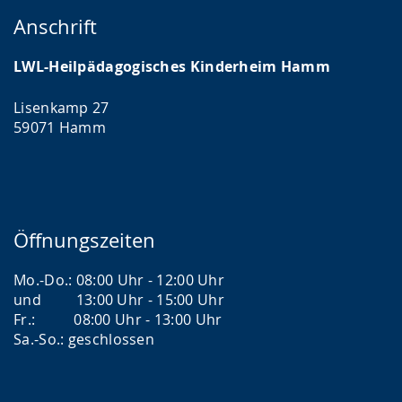
n
s
ü
ä
Anschrift
g
e
t
r
e
LWL-Heilpädagogisches Kinderheim Hamm
l
z
d
z
n
u
e
Lisenkamp 27
e
.
n
n
59071 Hamm
i
g
s
g
.
p
t
r
.
a
Öffnungszeiten
c
h
Mo.-Do.: 08:00 Uhr - 12:00 Uhr
und 13:00 Uhr - 15:00 Uhr
e
Fr.: 08:00 Uhr - 13:00 Uhr
w
Sa.-So.: geschlossen
i
r