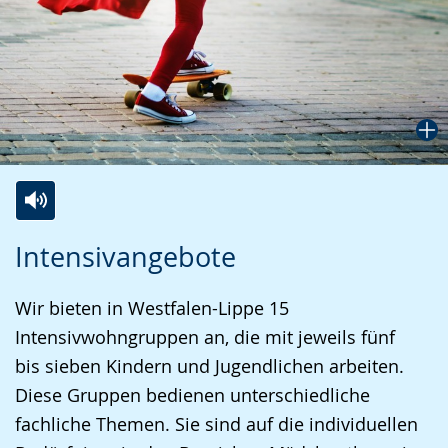
Zur
Aktiviere
Ein
Intensivangebote
Leichten
Audio-
Video
Sprache
Unterstützung.
in
Wir bieten in Westfalen-Lippe 15
wechseln.
Deutscher
Intensivwohngruppen an, die mit jeweils fünf
Gebärdensprache
bis sieben Kindern und Jugendlichen arbeiten.
wird
Diese Gruppen bedienen unterschiedliche
angezeigt.
fachliche Themen. Sie sind auf die individuellen