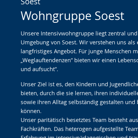
Soest
Leichten
Audio-
Video
Wohngruppe Soest
Sprache
Unterstützung.
in
wechseln.
Deutscher
Gebärdensprache
Unsere Intensivwohngruppe liegt zentral und
wird
Umgebung von Soest. Wir verstehen uns als ei
angezeigt.
langfristiges Angebot. Für junge Menschen m
„Weglauftendenzen“ bieten wir einen Lebensor
und aufsucht“.
Unser Ziel ist es, den Kindern und Jugendlic
bieten, durch die sie lernen, ihren individue
sowie ihren Alltag selbständig gestalten und
können.
Unser paritätisch besetztes Team besteht a
Fachkräften. Das heterogen aufgestellte Team
Erfahrung im intensivpädagogischen und t