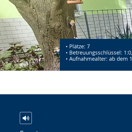
• Plätze: 7
• Betreuungsschlüssel: 1:0
• Aufnahmealter: ab dem 1
Zur
Aktiviere
Ein