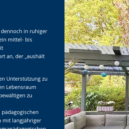
 dennoch in ruhiger
n mittel- bis
it
t an, der „aushält
hen Unterstützung zu
llen Lebensraum
 bewältigen zu
us pädagogischen
 mit langjähriger
raumapädagogischen