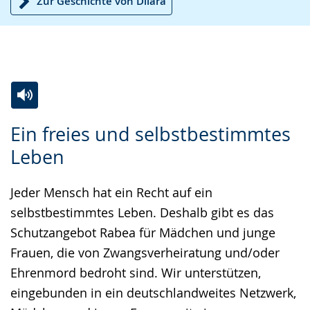
Zur Geschichte von Dilara
Zur
Aktiviere
Ein
Ein freies und selbstbestimmtes
Leichten
Audio-
Video
Leben
Sprache
Unterstützung.
in
wechseln.
Deutscher
Jeder Mensch hat ein Recht auf ein
Gebärdensprache
selbstbestimmtes Leben. Deshalb gibt es das
wird
Schutzangebot Rabea für Mädchen und junge
angezeigt.
Frauen, die von Zwangsverheiratung und/oder
Ehrenmord bedroht sind. Wir unterstützen,
eingebunden in ein deutschlandweites Netzwerk,