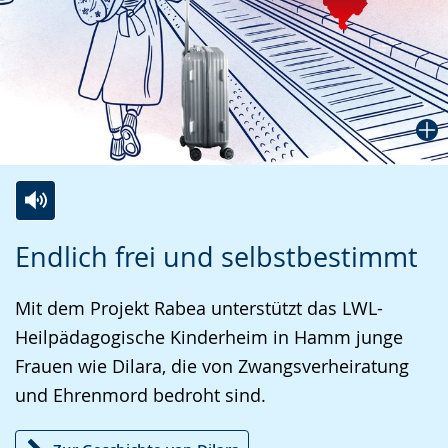
Zur
Aktiviere
Ein
Endlich frei und selbstbestimmt
Leichten
Audio-
Video
Sprache
Unterstützung.
in
Mit dem Projekt Rabea unterstützt das LWL-
wechseln.
Deutscher
Heilpädagogische Kinderheim in Hamm junge
Gebärdensprache
Frauen wie Dilara, die von Zwangsverheiratung
wird
und Ehrenmord bedroht sind.
angezeigt.