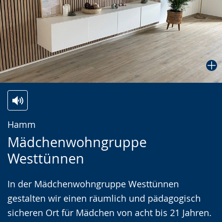
Zur
Aktiviere
Ein
Hamm
Leichten
Audio-
Video
Mädchenwohngruppe
Sprache
Unterstützung.
in
Westtünnen
wechseln.
Deutscher
Gebärdensprache
In der Mädchenwohngruppe Westtünnen
wird
gestalten wir einen räumlich und pädagogisch
angezeigt.
sicheren Ort für Mädchen von acht bis 21 Jahren.